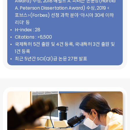
Award) 수상, 2018 해럴드 A. 피터슨 논문상(Harold
A. Peterson Dissertation Award) 수상, 2019 <
포브스>(Forbes) 선정 과학 분야 ‘아시아 30세 이하
리더’ 등
H-index : 28
Citations : >6,500
국제특허 5건 출원 및 4건 등록, 국내특허 3건 출원 및
1건 등록
최근 5년간 SCI(Q1)급 논문 27편 발표