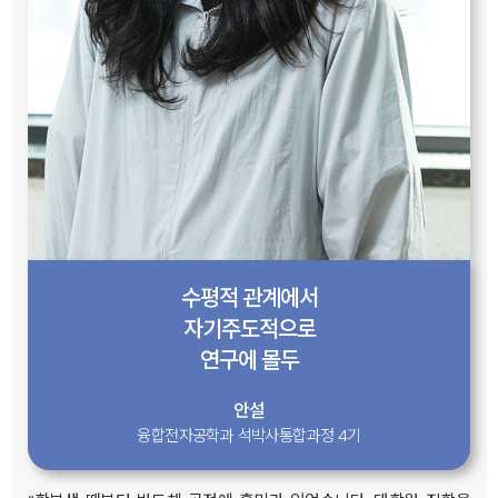
수평적 관계에서
자기주도적으로
연구에 몰두
안설
융합전자공학과 석박사통합과정 4기