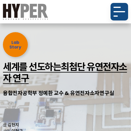
Lab
Story
세계를 선도하는
최첨단 유연전자소
자 연구
융합전자공학부 정예환 교수 & 유연전자소자연구실
글
김현지
사진
이현구